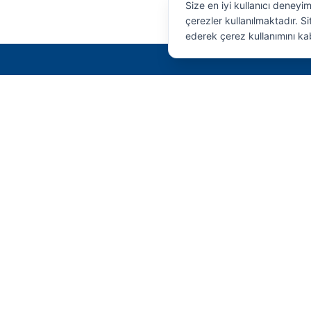
Size en iyi kullanıcı deneyi
çerezler kullanılmaktadır. 
ederek çerez kullanımını ka
SMS HİDROLİK
Geleceğin endüstriyel gücünü bugünden
kontrol altına alın. Yüksek performans,
maksimum dayanıklılık ve mühendislik harikası
çözümler.
© 2026 SMS Hidrolik. Tüm Hakları Saklıdır