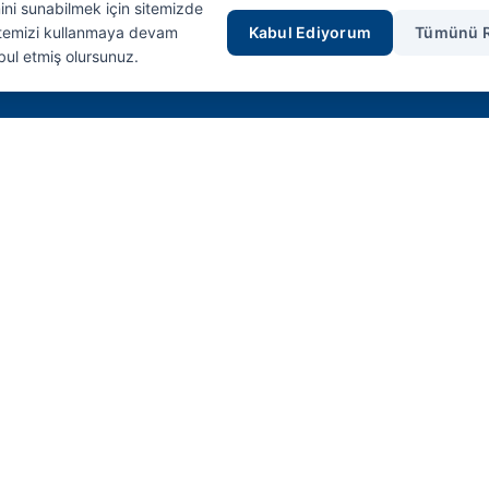
mini sunabilmek için sitemizde
Sitemizi kullanmaya devam
Kabul Ediyorum
Tümünü 
bul etmiş olursunuz.
Hızlı Erişim
Anasayfa
Ürünler
İletişim