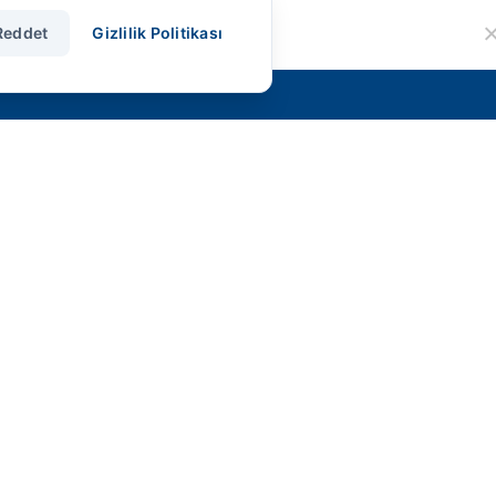
Reddet
Gizlilik Politikası
İletişim
Pınarçay OSB, 5.CADDE NO: 20, 19000
ORGANİZE SANAYİ BÖLGESİ/Çorum
Merkez/Çorum
+90 (364) 234 84 18
info@smshidrolik.com
Gizlilik Politikası
Kullanım Şartları