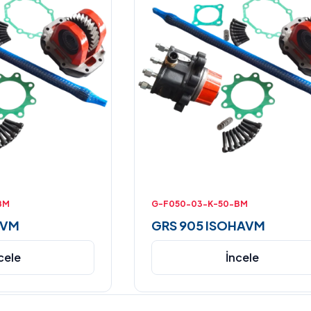
BM
G-F050-03-K-50-BM
AVM
GRS 905 ISOHAVM
cele
İncele