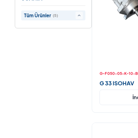
Tüm Ürünler
(5)
G-F050-05-K-10-B
G 33 ISOHAV
İn