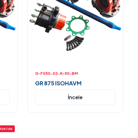
G-F050-03-K-50-BM
GR 875 ISOHAVM
İncele
RUKTAN