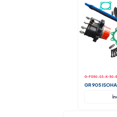
G-F050-03-K-50-
GR 905 ISOH
İn