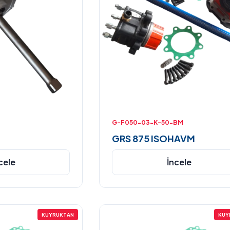
G-F050-03-K-50-BM
GRS 875 ISOHAVM
cele
İncele
KUYRUKTAN
KUY