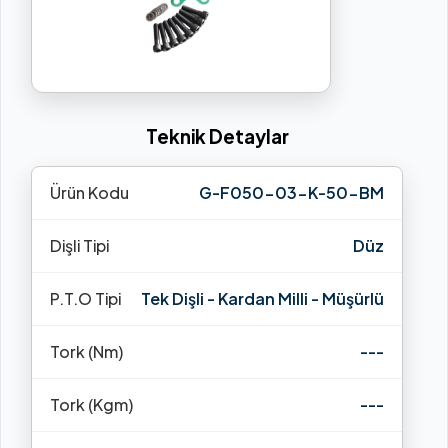
Teknik Detaylar
Ürün Kodu
G-F050-03-K-50-BM
Dişli Tipi
Düz
P.T.O Tipi
Tek Dişli - Kardan Milli - Müşürlü
Tork (Nm)
---
Tork (Kgm)
---