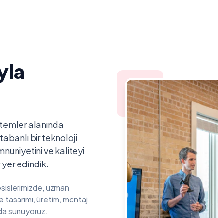
yla
istemler alanında
abanlı bir teknoloji
uniyetini ve kaliteyi
yer edindik.
sislerimizde, uzman
 tasarımı, üretim, montaj
nda sunuyoruz.