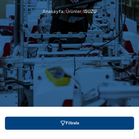
Anasayfa
/
Ürünler
/
ISUZU
Filtrele
YANDAN