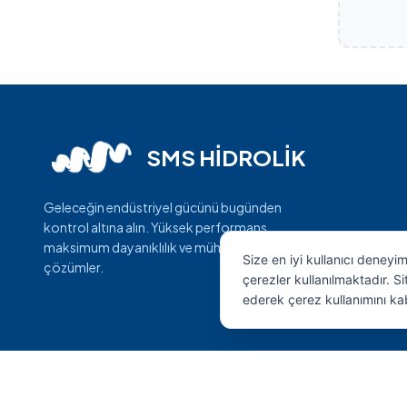
SMS HİDROLİK
Geleceğin endüstriyel gücünü bugünden
kontrol altına alın. Yüksek performans,
maksimum dayanıklılık ve mühendislik harikası
Size en iyi kullanıcı deneyi
çözümler.
çerezler kullanılmaktadır. 
ederek çerez kullanımını ka
© 2026 SMS Hidrolik. Tüm Hakları Saklıdır