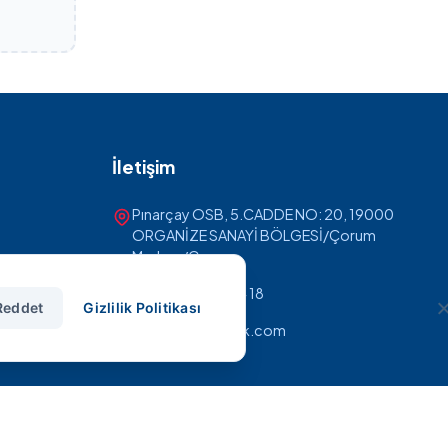
İletişim
Pınarçay OSB, 5.CADDE NO: 20, 19000
ORGANİZE SANAYİ BÖLGESİ/Çorum
Merkez/Çorum
+90 (364) 234 84 18
Reddet
Gizlilik Politikası
info@smshidrolik.com
Gizlilik Politikası
Kullanım Şartları