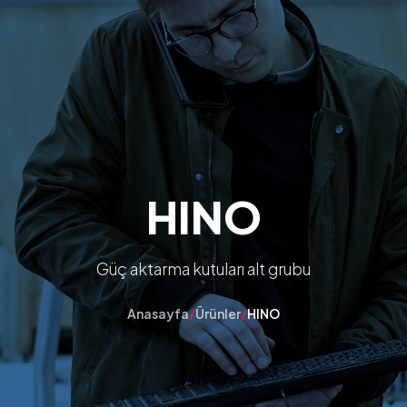
HINO
Güç aktarma kutuları alt grubu
Anasayfa
/
Ürünler
/
HINO