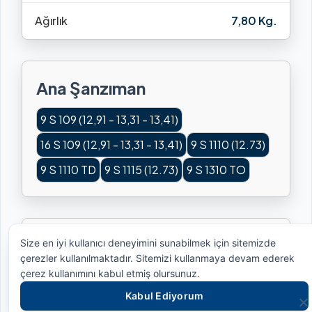
Ağırlık
7,80 Kg.
Ana Şanzıman
9 S 109 (12,91 - 13,31 - 13,41)
16 S 109 (12,91 - 13,31 - 13,41)
9 S 1110 (12.73)
9 S 1110 TD
9 S 1115 (12.73)
9 S 1310 TO
Kullanılan Araçlar
Size en iyi kullanıcı deneyimini sunabilmek için sitemizde
çerezler kullanılmaktadır. Sitemizi kullanmaya devam ederek
çerez kullanımını kabul etmiş olursunuz.
BMC
FORD
MAN
RENAULT
MAZ
Kabul Ediyorum