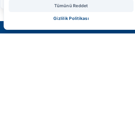
Tümünü Reddet
Gizlilik Politikası
SMS HİDROLİK
Geleceğin endüstriyel gücünü bugünden
kontrol altına alın. Yüksek performans,
maksimum dayanıklılık ve mühendislik harikası
çözümler.
Hızlı Erişim
Anasayfa
Ürünler