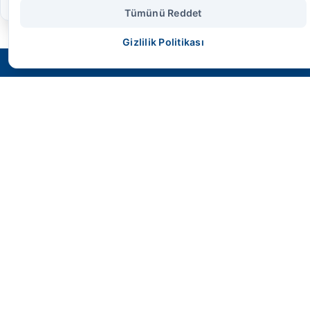
Tümünü Reddet
Gizlilik Politikası
SMS HİDROLİK
Geleceğin endüstriyel gücünü bugünden
kontrol altına alın. Yüksek performans,
maksimum dayanıklılık ve mühendislik harikası
çözümler.
Hızlı Erişim
Anasayfa
Ürünler