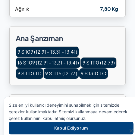
Ağırlık
7,80 Kg.
Ana Şanzıman
9 S 109 (12,91 - 13,31 - 13,41)
16 S 109 (12,91 - 13,31 - 13,41)
9 S 1110 (12.73)
9 S 1110 TD
9 S 1115 (12.73)
9 S 1310 TO
Kullanılan Araçlar
Size en iyi kullanıcı deneyimini sunabilmek için sitemizde
çerezler kullanılmaktadır. Sitemizi kullanmaya devam ederek
çerez kullanımını kabul etmiş olursunuz.
BMC
FORD
MAN
RENAULT
MAZ
Kabul Ediyorum