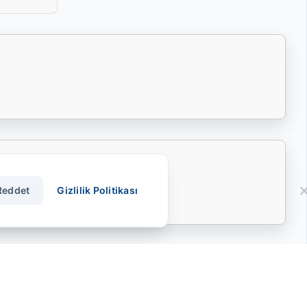
Reddet
Gizlilik Politikası
ULT
DAF
IVECO
KAMAZ