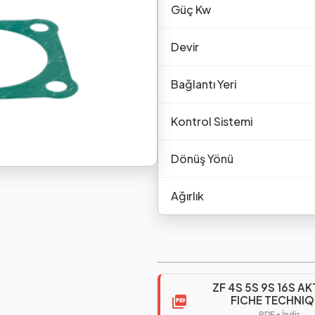
Güç Kw
Devir
Bağlantı Yeri
Kontrol Sistemi
Dönüş Yönü
Ağırlık
ZF 4S 5S 9S 16S AK
FICHE TECHNI
PDF • İndir