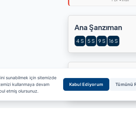
Ana Şanzıman
4 S
5 S
9 S
16 S
Kullanılan Araçlar
mini sunabilmek için sitemizde
Sitemizi kullanmaya devam
Kabul Ediyorum
Tümünü 
BMC
FORD
MAN
RENA
bul etmiş olursunuz.