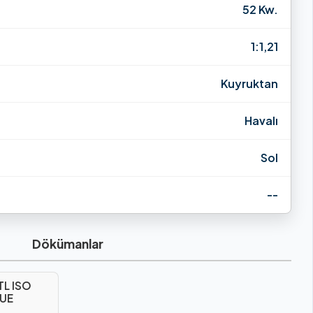
52 Kw.
1:1,21
Kuyruktan
Havalı
Sol
--
Dökümanlar
TL ISO
QUE