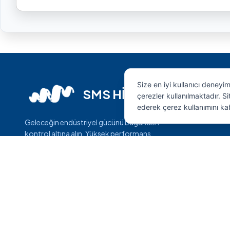
Size en iyi kullanıcı deneyi
SMS HİDROLİK
çerezler kullanılmaktadır. 
ederek çerez kullanımını ka
Geleceğin endüstriyel gücünü bugünden
kontrol altına alın. Yüksek performans,
maksimum dayanıklılık ve mühendislik harikası
çözümler.