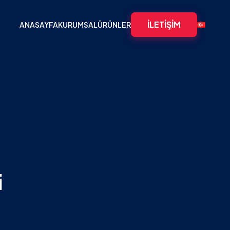
İLETIŞIM
ANASAYFA
KURUMSAL
ÜRÜNLER
i