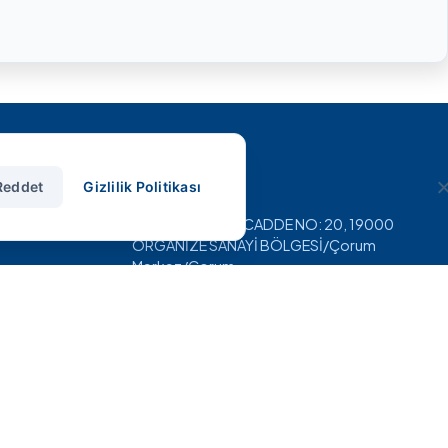
İletişim
Reddet
Gizlilik Politikası
Pınarçay OSB, 5.CADDE NO: 20, 19000
ORGANİZE SANAYİ BÖLGESİ/Çorum
Merkez/Çorum
+90 (364) 234 84 18
info@smshidrolik.com