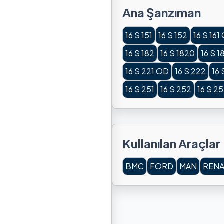
Ana Şanzıman
16 S 151
16 S 152
16 S 161
16 S 182
16 S 1820
16 S 
16 S 221 OD
16 S 222
16
16 S 251
16 S 252
16 S 2
Kullanılan Araçlar
BMC
FORD
MAN
RENA