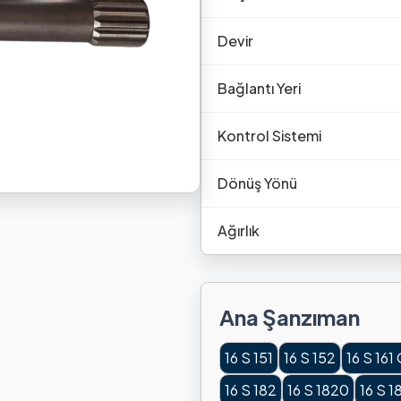
Devir
Bağlantı Yeri
Kontrol Sistemi
Dönüş Yönü
Ağırlık
Ana Şanzıman
16 S 151
16 S 152
16 S 161
16 S 182
16 S 1820
16 S 