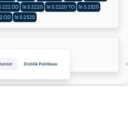
 S 222 DD
16 S 2220
16 S 2220 TO
16 S 2320
52 OD
16 S 2520
ULT
DAF
IVECO
KAMAZ
Reddet
Gizlilik Politikası
İletişim