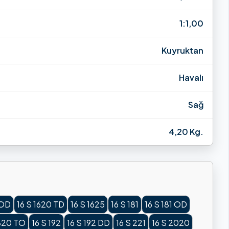
1:1,00
Kuyruktan
Havalı
Sağ
4,20 Kg.
 OD
16 S 1620 TD
16 S 1625
16 S 181
16 S 181 OD
1820 TO
16 S 192
16 S 192 DD
16 S 221
16 S 2020