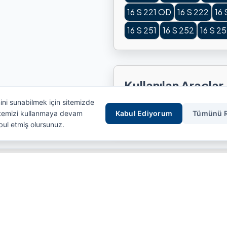
16 S 221 OD
16 S 222
16
16 S 251
16 S 252
16 S 2
Kullanılan Araçlar
mini sunabilmek için sitemizde
BMC
FORD
MAN
RENA
Sitemizi kullanmaya devam
Kabul Ediyorum
Tümünü 
bul etmiş olursunuz.
Hızlı Erişim