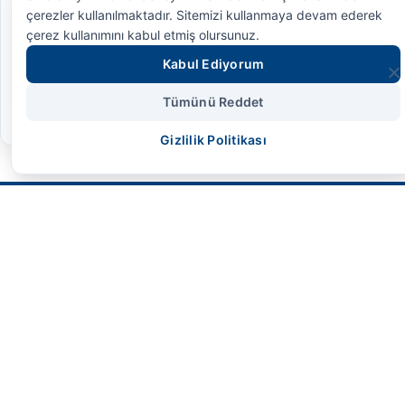
çerezler kullanılmaktadır. Sitemizi kullanmaya devam ederek
çerez kullanımını kabul etmiş olursunuz.
BMC
FORD
MAN
RENAULT
DAF
Kabul Ediyorum
IVECO
KAMAZ
Tümünü Reddet
Gizlilik Politikası
SMS HİDROLİK
Geleceğin endüstriyel gücünü bugünden
kontrol altına alın. Yüksek performans,
maksimum dayanıklılık ve mühendislik harikası
çözümler.