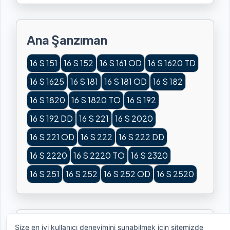
Ana Şanzıman
16 S 151
16 S 152
16 S 161 OD
16 S 1620 TD
16 S 1625
16 S 181
16 S 181 OD
16 S 182
16 S 1820
16 S 1820 TO
16 S 192
16 S 192 DD
16 S 221
16 S 2020
16 S 221 OD
16 S 222
16 S 222 DD
16 S 2220
16 S 2220 TO
16 S 2320
16 S 251
16 S 252
16 S 252 OD
16 S 2520
Kullanılan Araçlar
Size en iyi kullanıcı deneyimini sunabilmek için sitemizde