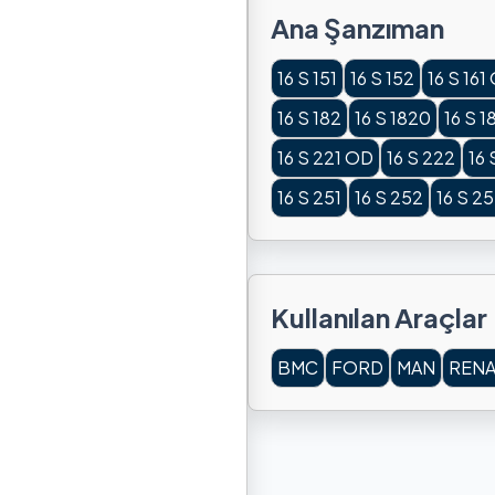
Ana Şanzıman
16 S 151
16 S 152
16 S 161
16 S 182
16 S 1820
16 S 
16 S 221 OD
16 S 222
16
16 S 251
16 S 252
16 S 2
Kullanılan Araçlar
BMC
FORD
MAN
RENA