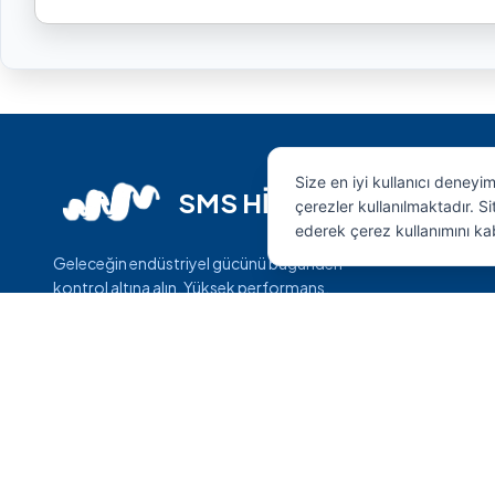
Size en iyi kullanıcı deneyi
SMS HİDROLİK
çerezler kullanılmaktadır. 
ederek çerez kullanımını ka
Geleceğin endüstriyel gücünü bugünden
kontrol altına alın. Yüksek performans,
maksimum dayanıklılık ve mühendislik harikası
çözümler.