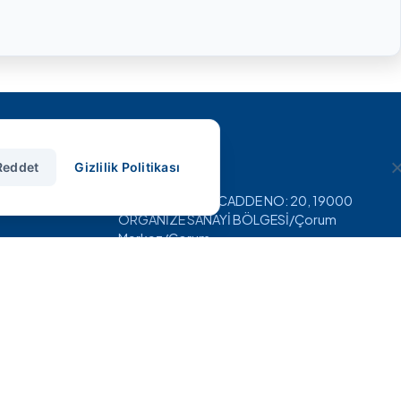
İletişim
Reddet
Gizlilik Politikası
Pınarçay OSB, 5.CADDE NO: 20, 19000
ORGANİZE SANAYİ BÖLGESİ/Çorum
Merkez/Çorum
+90 (364) 234 84 18
info@smshidrolik.com