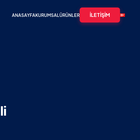
İLETIŞIM
ANASAYFA
KURUMSAL
ÜRÜNLER
li