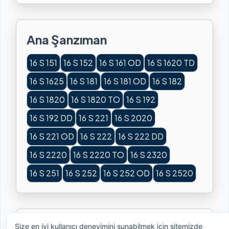
Ana Şanzıman
16 S 151
16 S 152
16 S 161 OD
16 S 1620 TD
16 S 1625
16 S 181
16 S 181 OD
16 S 182
16 S 1820
16 S 1820 TO
16 S 192
16 S 192 DD
16 S 221
16 S 2020
16 S 221 OD
16 S 222
16 S 222 DD
16 S 2220
16 S 2220 TO
16 S 2320
16 S 251
16 S 252
16 S 252 OD
16 S 2520
Kullanılan Araçlar
Size en iyi kullanıcı deneyimini sunabilmek için sitemizde