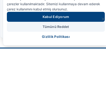
çerezler kullanılmaktadır. Sitemizi kullanmaya devam ederek
çerez kullanımını kabul etmiş olursunuz.
BMC
FORD
MAN
RENAULT
DAF
Kabul Ediyorum
IVECO
KAMAZ
Tümünü Reddet
Gizlilik Politikası
SMS HİDROLİK
Geleceğin endüstriyel gücünü bugünden
kontrol altına alın. Yüksek performans,
maksimum dayanıklılık ve mühendislik harikası
çözümler.