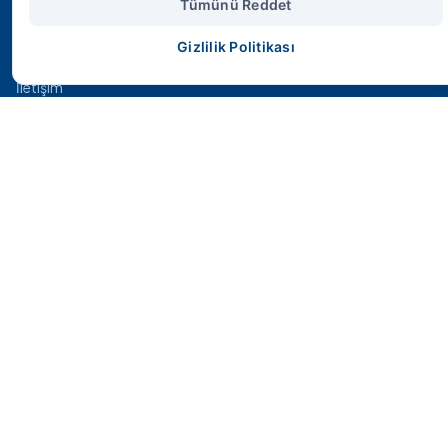
Tümünü Reddet
Anasayfa
Gizlilik Politikası
Ürünler
İletişim
İletişim
Pınarçay OSB, 5.CADDE NO: 20, 19000 ORGANİZE SANAYİ
BÖLGESİ/Çorum Merkez/Çorum
+90 (364) 234 84 18
info@smshidrolik.com
© 2026 SMS Hidrolik. Tüm Hakları Saklıdır