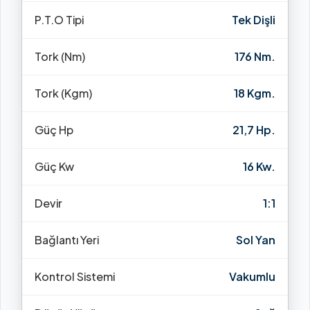
P.T.O Tipi
Tek Dişli
Tork (Nm)
176 Nm.
Tork (Kgm)
18 Kgm.
Güç Hp
21,7 Hp.
Güç Kw
16 Kw.
Devir
1:1
Bağlantı Yeri
Sol Yan
Kontrol Sistemi
Vakumlu