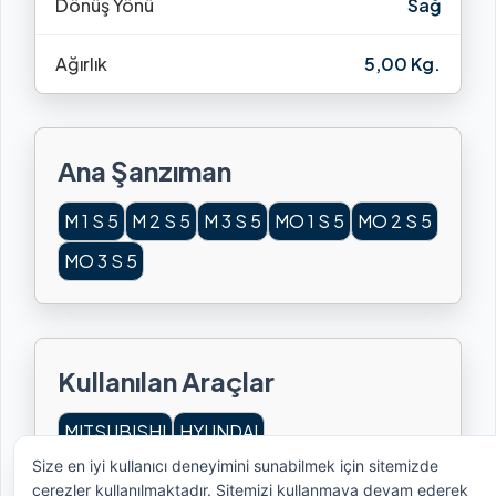
Dönüş Yönü
Sağ
Ağırlık
5,00 Kg.
Ana Şanzıman
M 1 S 5
M 2 S 5
M 3 S 5
MO 1 S 5
MO 2 S 5
MO 3 S 5
Kullanılan Araçlar
MITSUBISHI
HYUNDAI
Size en iyi kullanıcı deneyimini sunabilmek için sitemizde
MITSUBISHI FE 444
MITSUBISHI FE 449
çerezler kullanılmaktadır. Sitemizi kullanmaya devam ederek