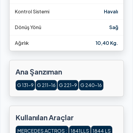
Kontrol Sistemi
Havalı
Dönüş Yönü
Sağ
Ağırlık
10,40 Kg.
Ana Şanzıman
G 131-9
G 211-16
G 221-9
G 240-16
Kullanılan Araçlar
MERCEDES ACTROS :
1841LLS
1844 LS