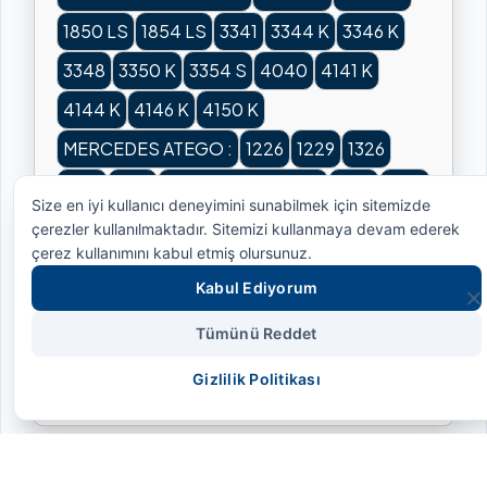
1850 LS
1854 LS
3341
3344 K
3346 K
3348
3350 K
3354 S
4040
4141 K
4144 K
4146 K
4150 K
MERCEDES ATEGO :
1226
1229
1326
1526
1539
MERCEDES AXOR :
1823
1826
Size en iyi kullanıcı deneyimini sunabilmek için sitemizde
1828 K
1829
1833
1835
1836
1840
çerezler kullanılmaktadır. Sitemizi kullanmaya devam ederek
çerez kullanımını kabul etmiş olursunuz.
1843
1844
2523 CD
2528 CD
2529
Kabul Ediyorum
2533
2540
2543
2628 CL
2629
2633
Tümünü Reddet
2640
3028 C
3240
3241 B
3340 K
Gizlilik Politikası
4140
4141
4144 B
4146 B