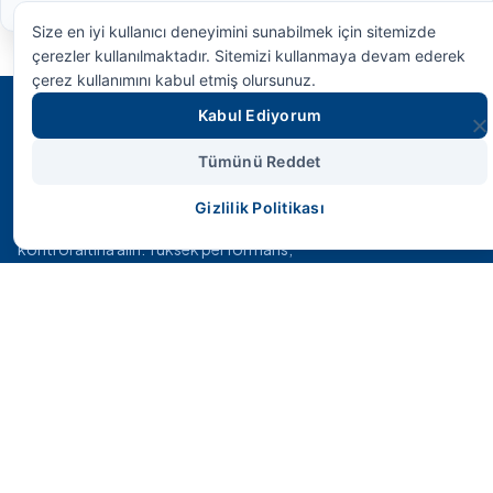
Size en iyi kullanıcı deneyimini sunabilmek için sitemizde
çerezler kullanılmaktadır. Sitemizi kullanmaya devam ederek
çerez kullanımını kabul etmiş olursunuz.
Kabul Ediyorum
SMS HİDROLİK
Tümünü Reddet
Gizlilik Politikası
Geleceğin endüstriyel gücünü bugünden
kontrol altına alın. Yüksek performans,
maksimum dayanıklılık ve mühendislik harikası
çözümler.
Hızlı Erişim
Anasayfa
Ürünler