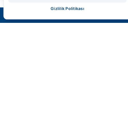
Gizlilik Politikası
SMS HİDROLİK
Geleceğin endüstriyel gücünü bugünden
kontrol altına alın. Yüksek performans,
maksimum dayanıklılık ve mühendislik harikası
çözümler.
Hızlı Erişim
Anasayfa
Ürünler
İletişim