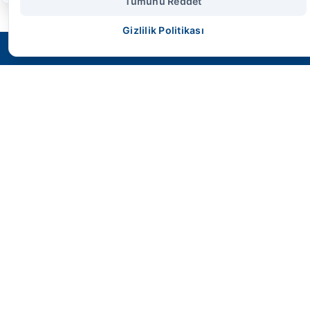
Tümünü Reddet
Gizlilik Politikası
SMS HİDROLİK
Geleceğin endüstriyel gücünü bugünden
kontrol altına alın. Yüksek performans,
maksimum dayanıklılık ve mühendislik harikası
çözümler.
Hızlı Erişim
Anasayfa
Ürünler
İletişim