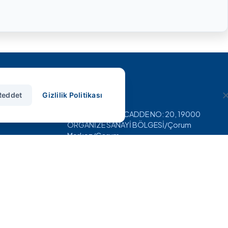
İletişim
Reddet
Gizlilik Politikası
Pınarçay OSB, 5.CADDE NO: 20, 19000
ORGANİZE SANAYİ BÖLGESİ/Çorum
Merkez/Çorum
+90 (364) 234 84 18
info@smshidrolik.com