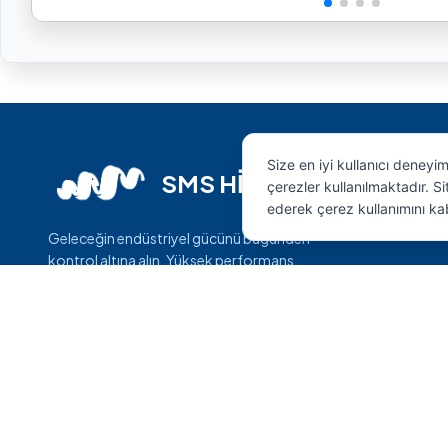
Size en iyi kullanıcı deneyi
SMS HİDROLİK
çerezler kullanılmaktadır. 
ederek çerez kullanımını ka
Geleceğin endüstriyel gücünü bugünden
kontrol altına alın. Yüksek performans,
maksimum dayanıklılık ve mühendislik harikası
çözümler.