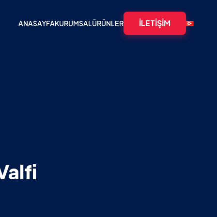
İLETIŞIM
ANASAYFA
KURUMSAL
ÜRÜNLER
Valfi