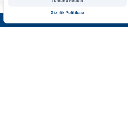
Tümünü Reddet
Gizlilik Politikası
SMS HİDROLİK
Geleceğin endüstriyel gücünü bugünden
kontrol altına alın. Yüksek performans,
maksimum dayanıklılık ve mühendislik harikası
çözümler.
Hızlı Erişim
Anasayfa
Ürünler
İletişim