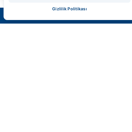
Gizlilik Politikası
SMS HİDROLİK
Geleceğin endüstriyel gücünü bugünden
kontrol altına alın. Yüksek performans,
maksimum dayanıklılık ve mühendislik harikası
çözümler.
Hızlı Erişim
Anasayfa
Ürünler
İletişim