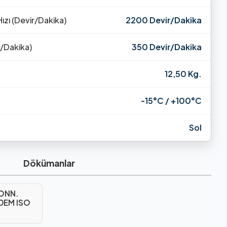
ızı (Devir/Dakika)
2200 Devir/Dakika
r/Dakika)
350 Devir/Dakika
12,50 Kg.
-15°C / +100°C
Sol
Dökümanlar
CONN.
NDEM ISO