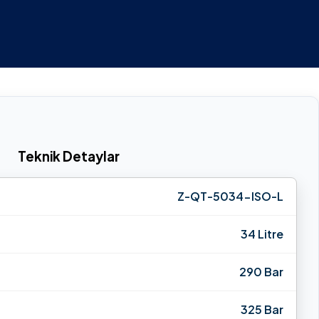
Teknik Detaylar
Z-QT-5034-ISO-L
34 Litre
290 Bar
325 Bar