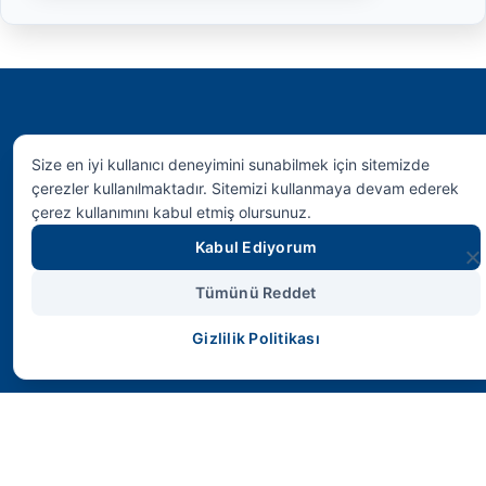
SMS HİDROLİK
Size en iyi kullanıcı deneyimini sunabilmek için sitemizde
çerezler kullanılmaktadır. Sitemizi kullanmaya devam ederek
çerez kullanımını kabul etmiş olursunuz.
Geleceğin endüstriyel gücünü bugünden
kontrol altına alın. Yüksek performans,
Kabul Ediyorum
maksimum dayanıklılık ve mühendislik harikası
çözümler.
Tümünü Reddet
Gizlilik Politikası
Hızlı Erişim
Anasayfa
Ürünler